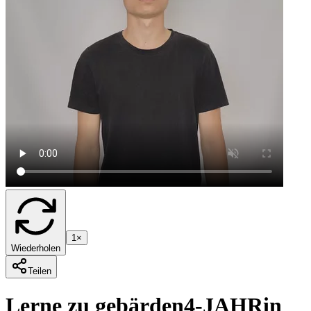
1×
Wiederholen
Teilen
Lerne zu gebärden
4-JAHR
in