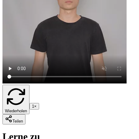
1×
Wiederholen
Teilen
Lerne zu