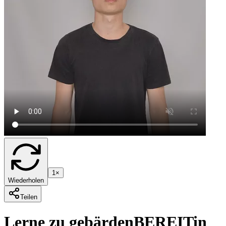
1×
Wiederholen
Teilen
Lerne zu gebärden
BEREIT
in