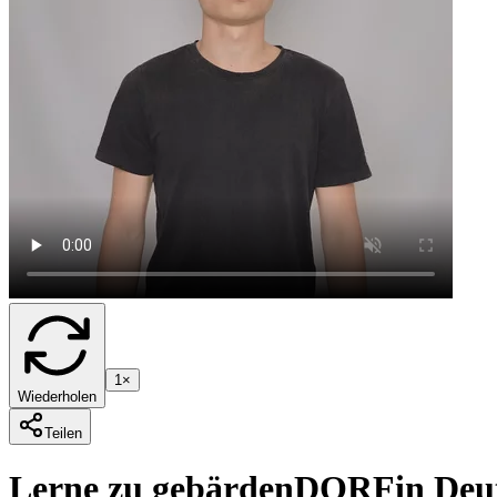
1×
Wiederholen
Teilen
Lerne zu gebärden
DORF
in Deu