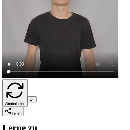
1×
Wiederholen
Teilen
Lerne zu