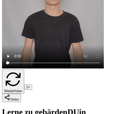
1×
Wiederholen
Teilen
Lerne zu gebärden
DU
in