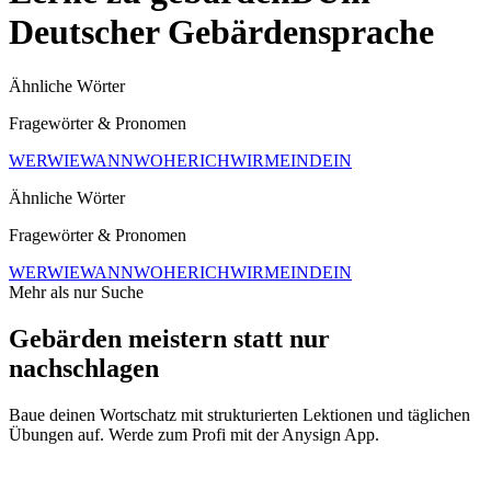
Deutscher Gebärdensprache
Ähnliche Wörter
Fragewörter & Pronomen
WER
WIE
WANN
WOHER
ICH
WIR
MEIN
DEIN
Ähnliche Wörter
Fragewörter & Pronomen
WER
WIE
WANN
WOHER
ICH
WIR
MEIN
DEIN
Mehr als nur Suche
Gebärden meistern statt nur
nachschlagen
Baue deinen Wortschatz mit strukturierten Lektionen und täglichen
Übungen auf. Werde zum Profi mit der Anysign App.