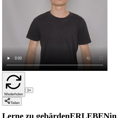
1×
Wiederholen
Teilen
Lerne zu gebärden
ERLEBEN
in