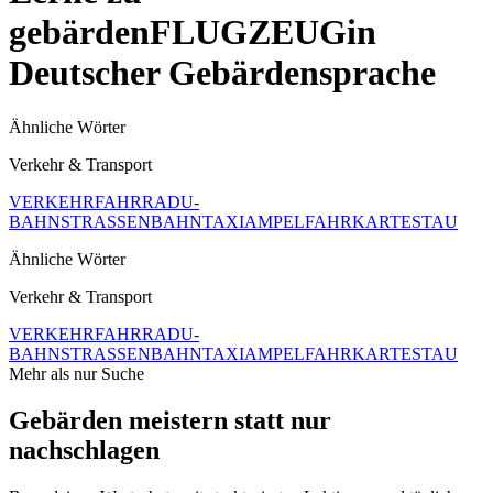
gebärden
FLUGZEUG
in
Deutscher Gebärdensprache
Ähnliche Wörter
Verkehr & Transport
VERKEHR
FAHRRAD
U-
BAHN
STRASSENBAHN
TAXI
AMPEL
FAHRKARTE
STAU
Ähnliche Wörter
Verkehr & Transport
VERKEHR
FAHRRAD
U-
BAHN
STRASSENBAHN
TAXI
AMPEL
FAHRKARTE
STAU
Mehr als nur Suche
Gebärden meistern statt nur
nachschlagen