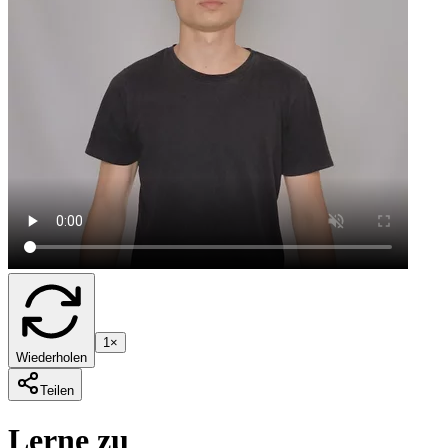
1×
Wiederholen
Teilen
Lerne zu