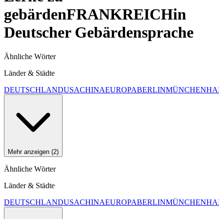
gebärden
FRANKREICH
in
Deutscher Gebärdensprache
Ähnliche Wörter
Länder & Städte
DEUTSCHLAND
USA
CHINA
EUROPA
BERLIN
MÜNCHEN
HA
Mehr anzeigen (2)
Ähnliche Wörter
Länder & Städte
DEUTSCHLAND
USA
CHINA
EUROPA
BERLIN
MÜNCHEN
HA