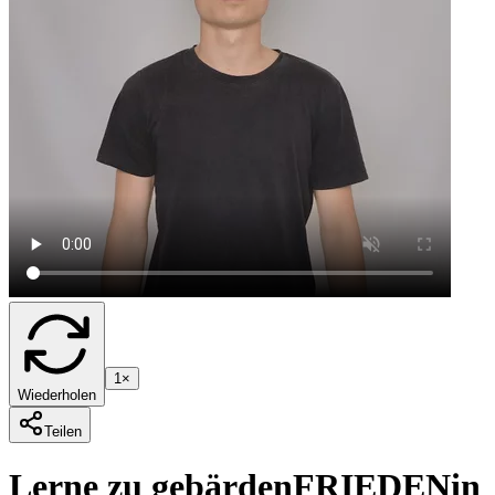
1×
Wiederholen
Teilen
Lerne zu gebärden
FRIEDEN
in