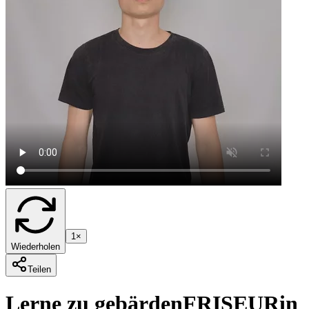
1×
Wiederholen
Teilen
Lerne zu gebärden
FRISEUR
in