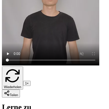
1×
Wiederholen
Teilen
Lerne zu