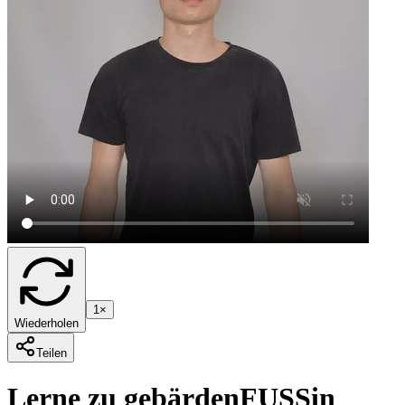
1×
Wiederholen
Teilen
Lerne zu gebärden
FUSS
in