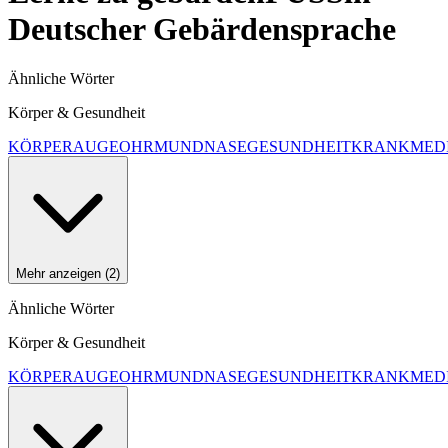
Deutscher Gebärdensprache
Ähnliche Wörter
Körper & Gesundheit
KÖRPER
AUGE
OHR
MUND
NASE
GESUNDHEIT
KRANK
MED
Mehr anzeigen (2)
Ähnliche Wörter
Körper & Gesundheit
KÖRPER
AUGE
OHR
MUND
NASE
GESUNDHEIT
KRANK
MED