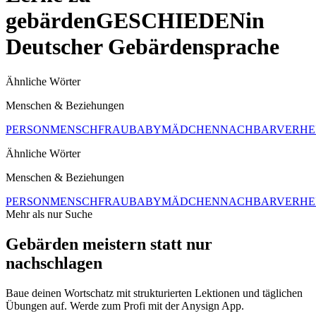
gebärden
GESCHIEDEN
in
Deutscher Gebärdensprache
Ähnliche Wörter
Menschen & Beziehungen
PERSON
MENSCH
FRAU
BABY
MÄDCHEN
NACHBAR
VERHE
Ähnliche Wörter
Menschen & Beziehungen
PERSON
MENSCH
FRAU
BABY
MÄDCHEN
NACHBAR
VERHE
Mehr als nur Suche
Gebärden meistern statt nur
nachschlagen
Baue deinen Wortschatz mit strukturierten Lektionen und täglichen
Übungen auf. Werde zum Profi mit der Anysign App.