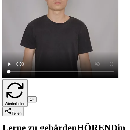
1×
Wiederholen
Teilen
Lerne zu gebärden
HÖREND
in