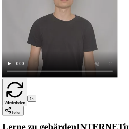
1×
Wiederholen
Teilen
Lerne zu gebärden
INTERNET
i