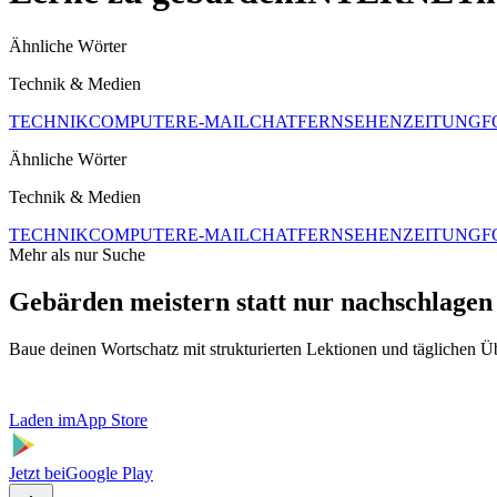
Ähnliche Wörter
Technik & Medien
TECHNIK
COMPUTER
E-MAIL
CHAT
FERNSEHEN
ZEITUNG
F
Ähnliche Wörter
Technik & Medien
TECHNIK
COMPUTER
E-MAIL
CHAT
FERNSEHEN
ZEITUNG
F
Mehr als nur Suche
Gebärden meistern statt nur nachschlagen
Baue deinen Wortschatz mit strukturierten Lektionen und täglichen 
Laden im
App Store
Jetzt bei
Google Play