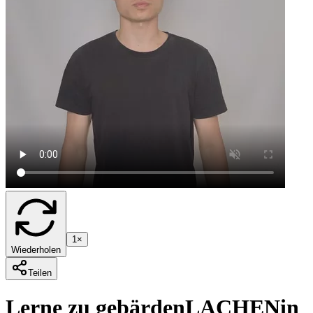
1×
Wiederholen
Teilen
Lerne zu gebärden
LACHEN
in