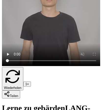
1×
Wiederholen
Teilen
Lerne zu gebärden
LANG-