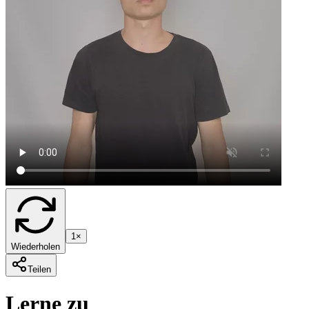
1×
Wiederholen
Teilen
Lerne zu