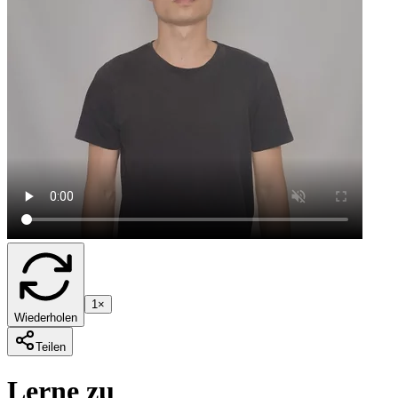
1×
Wiederholen
Teilen
Lerne zu