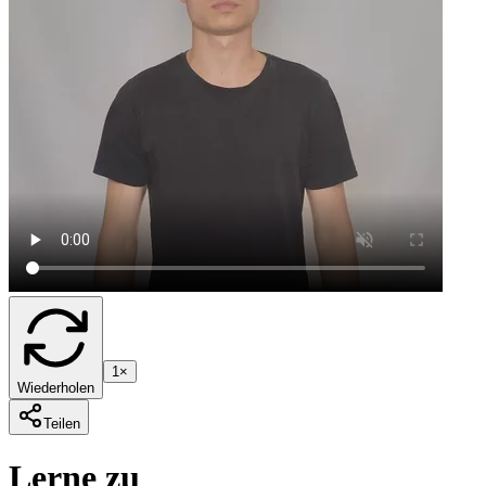
1×
Wiederholen
Teilen
Lerne zu