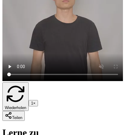
1×
Wiederholen
Teilen
Lerne zu