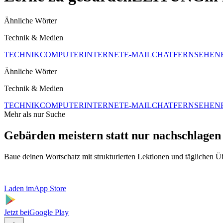
Ähnliche Wörter
Technik & Medien
TECHNIK
COMPUTER
INTERNET
E-MAIL
CHAT
FERNSEHEN
Ähnliche Wörter
Technik & Medien
TECHNIK
COMPUTER
INTERNET
E-MAIL
CHAT
FERNSEHEN
Mehr als nur Suche
Gebärden meistern statt nur nachschlagen
Baue deinen Wortschatz mit strukturierten Lektionen und täglichen 
Laden im
App Store
Jetzt bei
Google Play