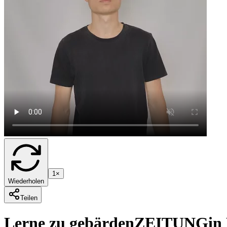
1×
Wiederholen
Teilen
Lerne zu gebärden
ZEITUNG
in