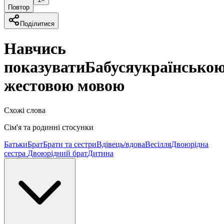
Повтор
Поділитися
Навчись
показувати
Бабуся
українсько
жестовою мовою
Схожі слова
Сім'я та родинні стосунки
Батьки
Брат
Брати та сестри
Вдівець/вдова
Весілля
Двоюрідна
сестра
Двоюрідний брат
Дитина