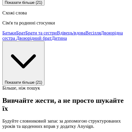
Показати більше (21)
Схожі слова
Сім'я та родинні стосунки
Батьки
Брат
Брати та сестри
Вдівець/вдова
Весілля
Двоюрідна
сестра
Двоюрідний брат
Дитина
Показати більше (21)
Більше, ніж пошук
Вивчайте жести, а не просто шукайте
їх
Будуйте словниковий запас за допомогою структурованих
уроків та щоденних вправ у додатку Anysign.