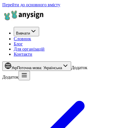
Перейти до основного вмісту
Вивчати
Словник
Блог
Для організацій
Контакти
Додаток
Укр
Поточна мова
:
Українська
Додаток