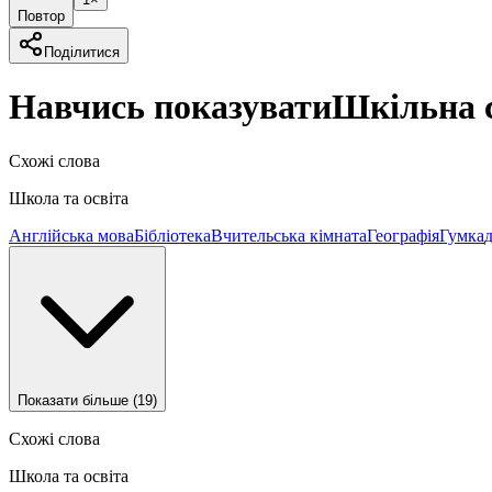
Повтор
Поділитися
Навчись показувати
Шкільна 
Схожі слова
Школа та освіта
Англійська мова
Бібліотека
Вчительська кімната
Географія
Гумка
Показати більше (19)
Схожі слова
Школа та освіта