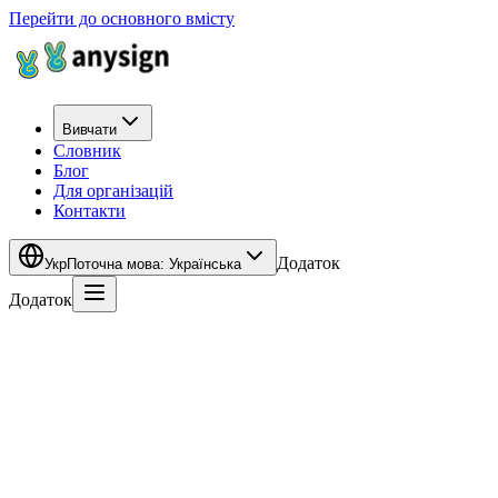
Перейти до основного вмісту
Вивчати
Словник
Блог
Для організацій
Контакти
Додаток
Укр
Поточна мова
:
Українська
Додаток