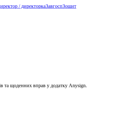
директор / директорка
Завгосп
Зошит
в та щоденних вправ у додатку Anysign.