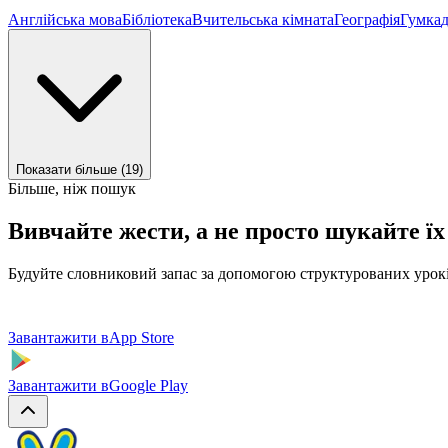
Англійська мова
Бібліотека
Вчительська кімната
Географія
Гумка
Показати більше (19)
Більше, ніж пошук
Вивчайте жести, а не просто шукайте їх
Будуйте словниковий запас за допомогою структурованих урокі
Завантажити в
App Store
Завантажити в
Google Play