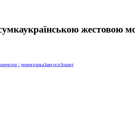
сумка
українською жестовою м
директор / директорка
Завгосп
Зошит