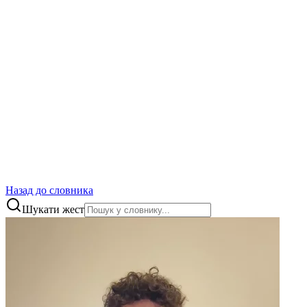
Назад до словника
Шукати жест