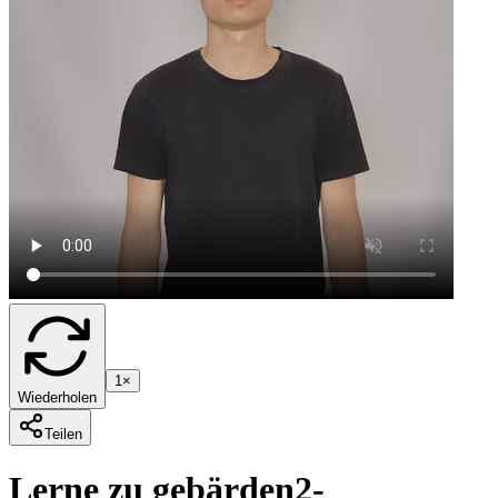
1×
Wiederholen
Teilen
Lerne zu gebärden
2-