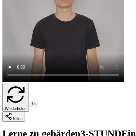
1×
Wiederholen
Teilen
Lerne zu gebärden
3-STUNDE
i