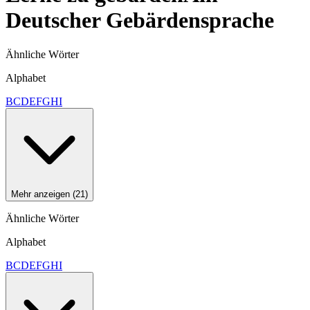
Deutscher Gebärdensprache
Ähnliche Wörter
Alphabet
B
C
D
E
F
G
H
I
Mehr anzeigen (21)
Ähnliche Wörter
Alphabet
B
C
D
E
F
G
H
I