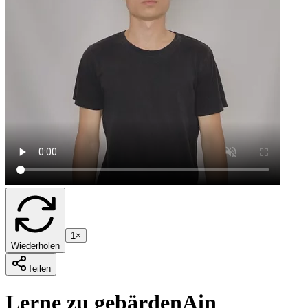
1×
Wiederholen
Teilen
Lerne zu gebärden
A
in