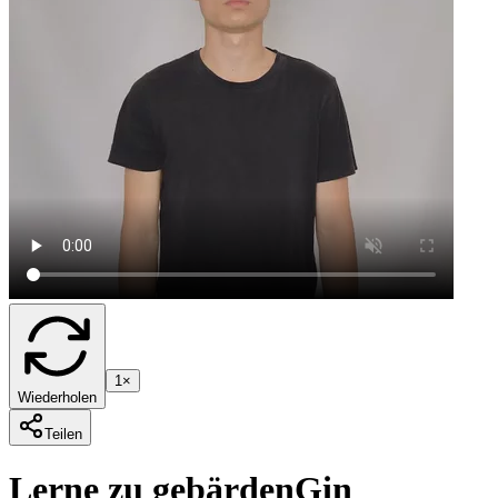
1×
Wiederholen
Teilen
Lerne zu gebärden
G
in