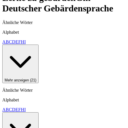
Deutscher Gebärdensprache
Ähnliche Wörter
Alphabet
A
B
C
D
E
F
H
I
Mehr anzeigen (21)
Ähnliche Wörter
Alphabet
A
B
C
D
E
F
H
I