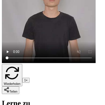
1×
Wiederholen
Teilen
Lerne zu