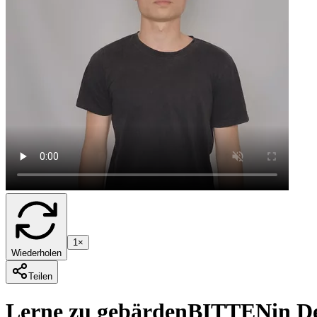
1×
Wiederholen
Teilen
Lerne zu gebärden
BITTEN
in D