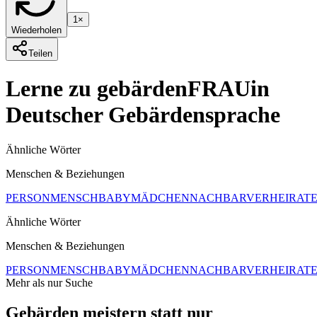
1×
Wiederholen
Teilen
Lerne zu gebärden
FRAU
in
Deutscher Gebärdensprache
Ähnliche Wörter
Menschen & Beziehungen
PERSON
MENSCH
BABY
MÄDCHEN
NACHBAR
VERHEIRAT
Ähnliche Wörter
Menschen & Beziehungen
PERSON
MENSCH
BABY
MÄDCHEN
NACHBAR
VERHEIRAT
Mehr als nur Suche
Gebärden meistern statt nur