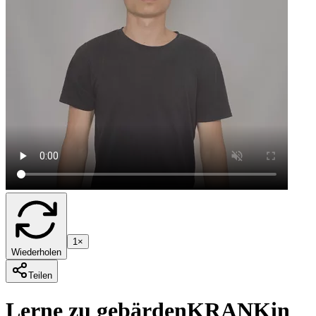
1×
Wiederholen
Teilen
Lerne zu gebärden
KRANK
in