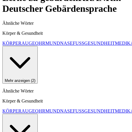
Deutscher Gebärdensprache
Ähnliche Wörter
Körper & Gesundheit
KÖRPER
AUGE
OHR
MUND
NASE
FUSS
GESUNDHEIT
MEDIK
Mehr anzeigen (2)
Ähnliche Wörter
Körper & Gesundheit
KÖRPER
AUGE
OHR
MUND
NASE
FUSS
GESUNDHEIT
MEDIK