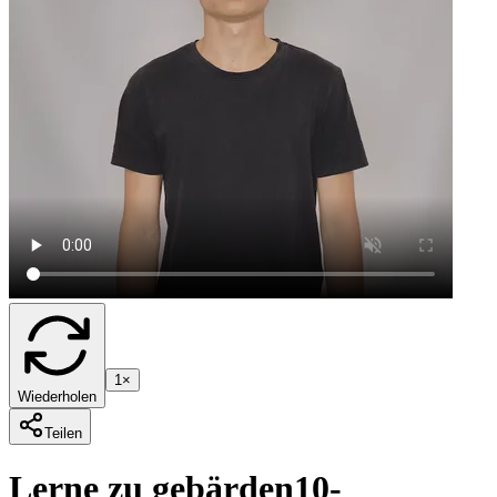
1×
Wiederholen
Teilen
Lerne zu gebärden
10-